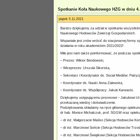
Spotkanie Koła Naukowego HZG w dniu 4.1
piątek 5.11.2021
Bardzo dziękujemy za udział w spotkaniu wszystkim
Naukowego Hodowców Zwierząt Gospodarskich.
Wspaniale jest znów wrócić do stacjonarnej formy 
działania w roku akademickim 2021/2022!
Miło jest nam także poinformować, że podczas spo
– Prezes: Wiktor Bendowski,
– Wiceprezes: Urszula Sikorska,
– Sekretarz i Koordynator ds. Social Mediów: Patryc
– Koordynator ds. Nauki: Anna Zalewska,
– Koordynator ds. Współpracy: Jakub Karwacki.
Dziękujemy ustępującemu prezesowi – Jakubowi Urb
przekazaną wiedzę i doświadczenie.
Podziękowania składamy na ręce głównego opieku
dr hab. Monice Michalczuk, prof. SGGW oraz opiek
– dr inż. Małgorzacie Maśko (Sekcja Hodowców Koni
– dr inż. Marcinowi Sońcie (Sekcja Hodowców Trzod
– dr inż. Marcinowi Świątkowi (Sekcja Hodowców M