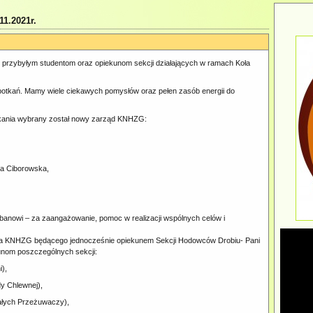
1.2021r.
 przybyłym studentom oraz opiekunom sekcji działających w ramach Koła
spotkań. Mamy wiele ciekawych pomysłów oraz pełen zasób energii do
tkania wybrany został nowy zarząd KNHZG:
ja Ciborowska,
anowi – za zaangażowanie, pomoc w realizacji wspólnych celów i
na KNHZG będącego jednocześnie opiekunem Sekcji Hodowców Drobiu- Pani
unom poszczególnych sekcji:
),
y Chlewnej),
ałych Przeżuwaczy),