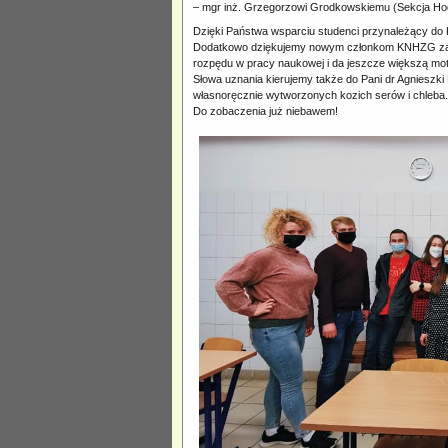
– mgr inż. Grzegorzowi Grodkowskiemu (Sekcja H
Dzięki Państwa wsparciu studenci przynależący do 
Dodatkowo dziękujemy nowym członkom KNHZG za t
rozpędu w pracy naukowej i da jeszcze większą mot
Słowa uznania kierujemy także do Pani dr Agnieszki
własnoręcznie wytworzonych kozich serów i chleba.
Do zobaczenia już niebawem!