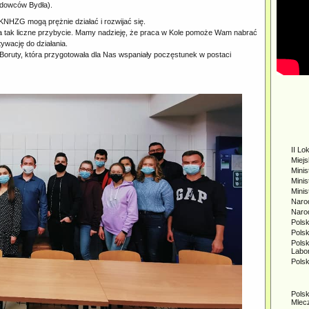
odowców Bydła).
KNHZG mogą prężnie działać i rozwijać się.
ak liczne przybycie. Mamy nadzieję, że praca w Kole pomoże Wam nabrać
ywację do działania.
 Boruty, która przygotowała dla Nas wspaniały poczęstunek w postaci
II Lo
Miej
Minis
Minis
Mini
Naro
Naro
Polsk
Pols
Pols
Labo
Pols
Pols
Mlec