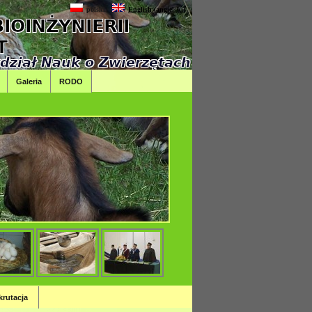
polski
English
(
angielski
)
Galeria
RODO
krutacja