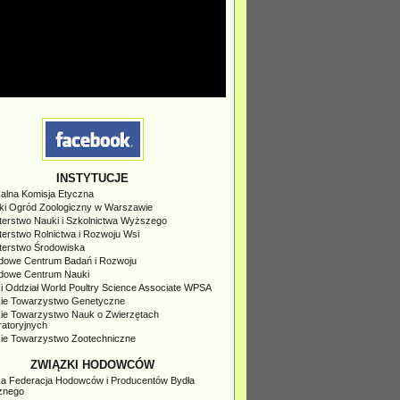
INSTYTUCJE
kalna Komisja Etyczna
ski Ogród Zoologiczny w Warszawie
terstwo Nauki i Szkolnictwa Wyższego
terstwo Rolnictwa i Rozwoju Wsi
sterstwo Środowiska
dowe Centrum Badań i Rozwoju
dowe Centrum Nauki
i Oddział World Poultry Science Associate WPSA
kie Towarzystwo Genetyczne
kie Towarzystwo Nauk o Zwierzętach
ratoryjnych
kie Towarzystwo Zootechniczne
ZWIĄZKI HODOWCÓW
ka Federacja Hodowców i Producentów Bydła
znego