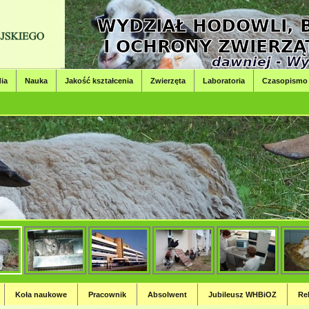
ia
Nauka
Jakość kształcenia
Zwierzęta
Laboratoria
Czasopismo
i, Bioinżynierii i Ochrony Zwierząt
nierii i Ochrony Zwierząt
Koła naukowe
Pracownik
Absolwent
Jubileusz WHBiOZ
Re