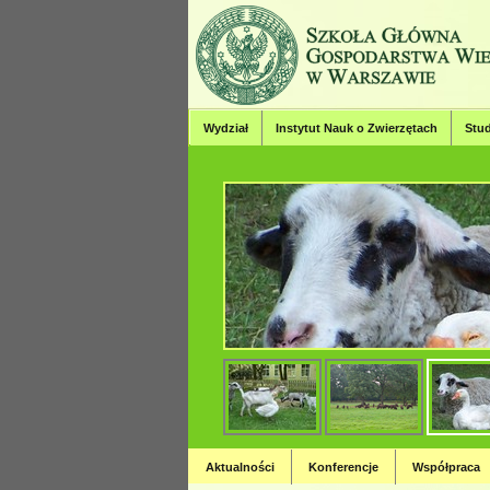
Wydział
Instytut Nauk o Zwierzętach
Stud
Wydział Hodowl
Strona Wydziału Hodowli, Bioinży
Aktualności
Konferencje
Współpraca