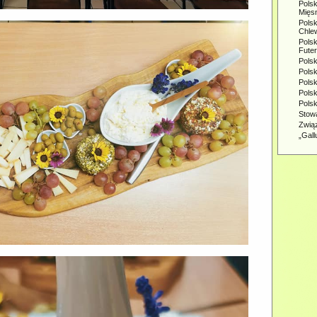
Pols
Mięs
Pols
Chle
Pols
Fute
Pols
Pols
Polsk
Pols
Polsk
Stow
Zwią
„Gal