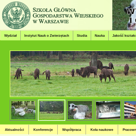
Wydział
Instytut Nauk o Zwierzętach
Studia
Nauka
Jakość kształc
Wydział Hodowli, Bioinżynierii
Strona Wydziału Hodowli, Bioinżynierii i Ochrony Zwierząt
Aktualności
Konferencje
Współpraca
Koła naukowe
Pracown