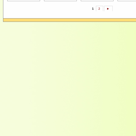
1
2
►