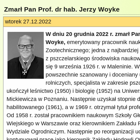
Zmarł Pan Prof. dr hab. Jerzy Woyke
wtorek 27.12.2022
W dniu 20 grudnia 2022 r. zmarł Pan
Woyke,
emerytowany pracownik nauk
Zootechnicznego; jedna z najbardzie
z pszczelarskiego środowiska naukow
się 9 września 1926 r. w Maleninie. W
powszechnie szanowany i doceniany 
rolniczych, specjalista w zakresie ps
ukończył leśnictwo (1950) i biologię (1952) na Uniwe
Mickiewicza w Poznaniu. Następnie uzyskał stopnie d
habilitowanego (1961), a w 1969 r. otrzymał tytuł pro
Od 1958 r. został pracownikiem naukowym Szkoły G
Wiejskiego w Warszawie oraz kierownikiem Zakładu 
Wydziale Ogrodniczym. Następnie po reorganizacji uc
kontynuował pracę jako kierownik Zakładu Hodowli