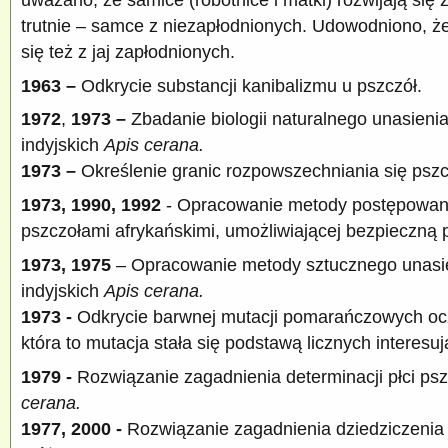
trutnie – samce z niezapłodnionych. Udowodniono, że
się też z jaj zapłodnionych.
1963 –
Odkrycie substancji kanibalizmu u pszczół.
1972
,
1973 –
Zbadanie biologii naturalnego unasieni
indyjskich
Apis cerana.
1973 –
Określenie granic rozpowszechniania się pszc
1973, 1990, 1992
- Opracowanie metody postępowan
pszczołami afrykańskimi, umożliwiającej bezpieczną p
1973, 1975
– Opracowanie metody sztucznego unasie
indyjskich
Apis cerana.
1973 -
Odkrycie barwnej mutacji pomarańczowych oczu
która to mutacja stała się podstawą licznych interesu
1979 -
Rozwiązanie zagadnienia determinacji płci psz
cerana.
1977, 2000 -
Rozwiązanie zagadnienia dziedziczenia 