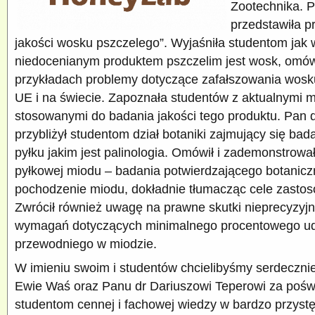
Zootechnika. 
przedstawiła p
jakości wosku pszczelego”. Wyjaśniła studentom jak 
niedocenianym produktem pszczelim jest wosk, omów
przykładach problemy dotyczące zafałszowania wosk
UE i na świecie. Zapoznała studentów z aktualnymi 
stosowanymi do badania jakości tego produktu. Pan d
przybliżył studentom dział botaniki zajmujący się bad
pyłku jakim jest palinologia. Omówił i zademonstrowa
pyłkowej miodu – badania potwierdzającego botanicz
pochodzenie miodu, dokładnie tłumacząc cele zastos
Zwrócił również uwagę na prawne skutki nieprecyzyj
wymagań dotyczących minimalnego procentowego udz
przewodniego w miodzie.
W imieniu swoim i studentów chcielibyśmy serdeczni
Ewie Waś oraz Panu dr Dariuszowi Teperowi za poświ
studentom cennej i fachowej wiedzy w bardzo przyst