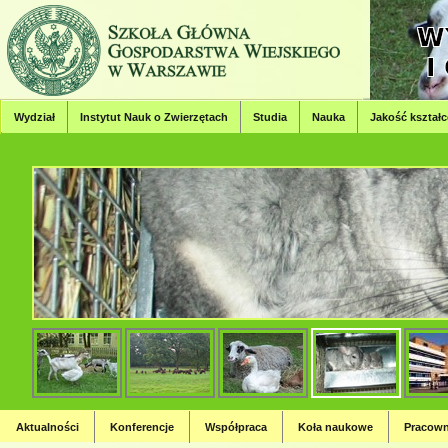
Wydział
Instytut Nauk o Zwierzętach
Studia
Nauka
Jakość kształc
Wydział Hodowli, Bioinżynierii
Strona Wydziału Hodowli, Bioinżynierii i Ochrony Zwierząt
Aktualności
Konferencje
Współpraca
Koła naukowe
Pracown