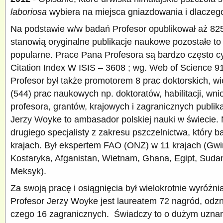
laboriosa
wybiera na miejsca gniazdowania i dlaczeg
Na podstawie w/w badań Profesor opublikował aż 82
stanowią oryginalne publikacje naukowe pozostałe to 
popularne. Prace Pana Profesora są bardzo często 
Citation Index W ISIS – 3608 ; wg. Web of Science 9
Profesor był także promotorem 8 prac doktorskich, 
(544) prac naukowych np. doktoratów, habilitacji, wni
profesora, grantów, krajowych i zagranicznych publik
Jerzy Woyke to ambasador polskiej nauki w świecie. 
drugiego specjalisty z zakresu pszczelnictwa, który b
krajach. Był ekspertem FAO (ONZ) w 11 krajach (Gwi
Kostaryka, Afganistan, Wietnam, Ghana, Egipt, Sudan,
Meksyk).
Za swoją pracę i osiągnięcia był wielokrotnie wyróżni
Profesor Jerzy Woyke jest laureatem 72 nagród, odzn
czego 16 zagranicznych. Świadczy to o dużym uznani