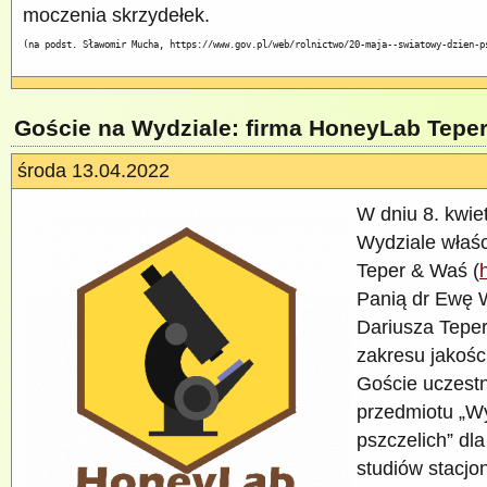
moczenia skrzydełek.
(na podst. Sławomir Mucha, https://www.gov.pl/web/rolnictwo/20-maja--swiatowy-dzien-p
Goście na Wydziale: firma HoneyLab Tepe
środa 13.04.2022
W dniu 8. kwiet
Wydziale właśc
Teper & Waś (
Panią dr Ewę 
Dariusza Teper
zakresu jakośc
Goście uczestn
przedmiotu „W
pszczelich” dl
studiów stacjo