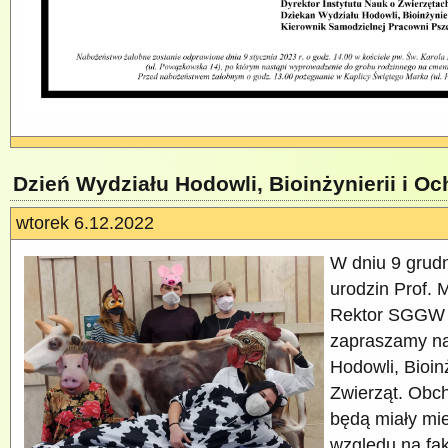
Dzień Wydziału Hodowli, Bioinżynierii i Oc
wtorek 6.12.2022
W dniu 9 grudn
urodzin Prof. 
Rektor SGGW 
zapraszamy na
Hodowli, Bioin
Zwierząt. Obc
będą miały mie
względu na fak