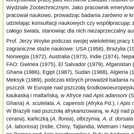
Wydziale Zootechnicznym. Jako pracownik emerytow
pracował naukowo, prowadząc badania zarówno w kraj
udzielając konsultacji naukowych czy współpracując
całego świata, stanowiąc dla nich niezaprzeczalny au
Prof. Jerzy Woyke podczas swojej wieloletniej pracy 
zagraniczne staże naukowe: USA (1958), Brazylia (1
Norwegia (1972), Australia (1973), Indie (1974), Nepa
FAO: Gwinea (1975), El Salvador (1979), Afganistan 
Ghana (1986), Egipt (1987), Sudan (1988), Algieria (1
Meksyk (1989), podczas których prowadził badania 
pszczół. W Europie nad pszczołą środkowoeuropejską
kaukaską i maltańską, w Afryce nad
Apis adansoni
(S
Ghana)
A. scutelata, A. capensis
(Afryka Pd.), i
Apis 
W Brazylii nad pszczołą afrykanizowaną, w Azji nad 
cerana
), karliczką (
A. florea
), olbrzymią
A. d. dorsata
(
A. laboriosa
) (Indie, Chiny, Tajlandia, Wietnam i Nepal