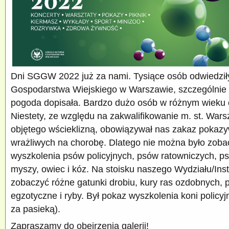
Dni SGGW 2022 już za nami. Tysiące osób odwiedzi
Gospodarstwa Wiejskiego w Warszawie, szczególnie w
pogoda dopisała. Bardzo dużo osób w różnym wieku o
Niestety, ze względu na zakwalifikowanie m. st. War
objętego wścieklizną, obowiązywał nas zakaz pokaz
wrażliwych na chorobę. Dlatego nie można było zob
wyszkolenia psów policyjnych, psów ratowniczych, p
myszy, owiec i kóz. Na stoisku naszego Wydziału/Ins
zobaczyć różne gatunki drobiu, kury ras ozdobnych, p
egzotyczne i ryby. Był pokaz wyszkolenia koni policyj
za pasieką).
Zapraszamy do obejrzenia galerii!