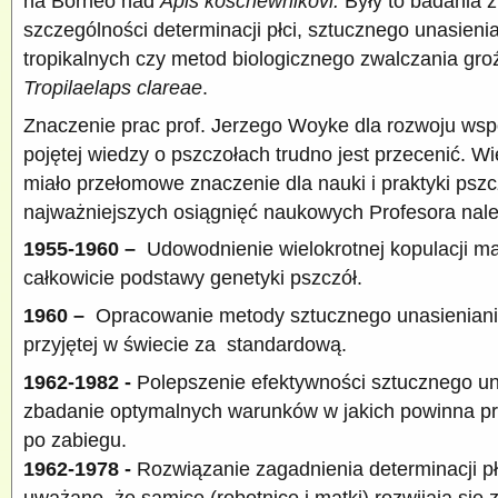
na Borneo nad
Apis koschewnikovi.
Były to badania z
szczególności determinacji płci, sztucznego unasienia
tropikalnych czy metod biologicznego zwalczania gro
Tropilaelaps clareae
.
Znaczenie prac prof. Jerzego Woyke dla rozwoju wsp
pojętej wiedzy o pszczołach trudno jest przecenić. W
miało przełomowe znaczenie dla nauki i praktyki pszc
najważniejszych osiągnięć naukowych Profesora należ
1955-1960 –
Udowodnienie wielokrotnej kopulacji mat
całkowicie podstawy genetyki pszczół.
1960 –
Opracowanie metody sztucznego unasieniania
przyjętej w świecie za standardową.
1962-1982 -
Polepszenie efektywności sztucznego un
zbadanie optymalnych warunków w jakich powinna p
po zabiegu.
1962-1978 -
Rozwiązanie zagadnienia determinacji pł
uważano, że samice (robotnice i matki) rozwijają się z