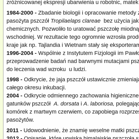
zróżnicowanej ekspresji ubarwienia u robotnic, matek i
1984-2000 -
Zbadanie biologii i opracowanie metody
pasożyta pszczół
Tropilaelaps clareae
bez użycia jak
chemicznych. Pozwoliło to uratować pszczołę miodną
wschodniej. W rezultacie tego ogromnie wzrosła produ
kraje jak np. Tajlandia i Wietnam stały się eksportera
1996-2004 -
Wspólnie z Instytutem Fizjologii im Pawł
przeprowadzenie badań nad barwnymi mutacjami pszcz
do leczenia wad wzroku u ludzi.
1998 -
Odkrycie, że jaja pszczół ustawicznie zmienia
całego okresu inkubacji.
2004 -
Odkrycie odmiennego zachowania higieniczne
gatunków pszczół
A. dorsata
i
A
.
laboriosa,
polegają
komórek z martwym czerwiem, co zapobiega rozprzest
pasożytów.
2011 -
Udowodnienie, że znamię weselne matki pszczel
2012 -
Opisanie, które urwiska himalajskie pszczoła 