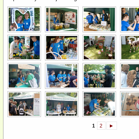
1
2
►