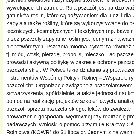
wywołujące ich zatrucie. Rola pszczół jest bardzo wa
gatunków roślin, które są pożywieniem dla ludzi i dla
Zapylają także rośliny, które są wykorzystywane do 
leczniczych, kosmetycznych i tekstylnych (np. baweł
przez pszczoły zapylanie roślin jest jednym z najważ
plonotwórczych. Pszczoła miodna wytwarza również 
tj. miód, wosk, pierzgę, propolis, mleczko i jad pszcz
prowadzi aktywną politykę w zakresie ochrony pszcz
pszczelarskiej. W Polsce takie działania są prowadz
instrumentów Wspólnej Polityki Rolnej – „Wsparcie r
pszczelich”. Organizacje związane z pszczelarstwem 
stowarzyszenia, spółdzielnie, a także jednostki nau
pomoc na realizację projektów szkoleniowych, analizę
pszczół, sprzętu pszczelarskiego, leków do zwalczani
prowadzenie gospodarki wędrownej czy realizację p
badawczych. Wnioski o pomoc przyjmuje Krajowy Oś
Rolnictwa (KOWR) do 31 lipca br. Jednym z najważnie