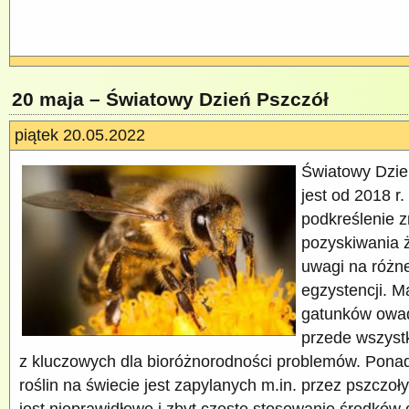
20 maja – Światowy Dzień Pszczół
piątek 20.05.2022
Światowy Dzie
jest od 2018 r.
podkreślenie z
pozyskiwania 
uwagi na różne
egzystencji. M
gatunków owad
przede wszystk
z kluczowych dla bioróżnorodności problemów. Pona
roślin na świecie jest zapylanych m.in. przez pszczoł
jest nieprawidłowe i zbyt częste stosowanie środków 