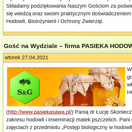
Składamy podziękowania Naszym Gościom za poświę
się wiedzą oraz swoim praktycznym doświadczeniem
Hodowli, Bioinżynierii i Ochrony Zwierząt.
Gość na Wydziale – firma PASIEKA HOD
wtorek 27.04.2021
W
go
wł
H
(
http://www.pasiekasawa.pl/
) Panią dr Łucję Skoniecz
zakresu hodowli i inseminacji matek pszczelich. Pani
zajęciach z przedmiotu „Postęp biologiczny w hodowli