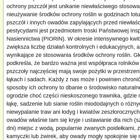
ochrony pszczół jest unikanie niewłaściwego stosow
nieużywanie środków ochrony roślin w godzinach lot
pszczół i innych owadów zapylających przed niewłaś
pestycydami jest przedmiotem troski Państwowej Insp
Nasiennictwa (PIORiN). W okresie intensywnego kwitn
zwiększa liczbę działań kontrolnych i edukacyjnych, 
wynikające ze stosowania środków ochrony roślin. G
podkreśla, że bardzo ważna jest współpraca rolników
pszczoły najczęściej mają swoje pożytki w przestrzeni
łąkach i sadach. Każdy z nas może i powinien chroni
sposoby ich ochrony to dbanie o środowisko naturaln
ogrodzie choć części nieskoszonego trawnika, gdzie
łąkę, sadzenie lub sianie roślin miododajnych o różny
niewypalanie traw ani łodyg i kwiatów zeszłorocznyc
owadów właśnie tam się kryje i ustawianie dla nich (
dni) miejsc z wodą, popularnie zwanych poidełkami, 
kamyczki lub żwirek, aby owady mogły spokojnie się 