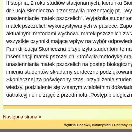
II stopnia, 2 roku studiów stacjonarnych, kierunku Bio
dr Łucja Skonieczna przedstawiła prezentację pt. „W
unasiennianie matek pszczelich”. Wyjaśniła student
matek pszczelich wykorzystywanych w pasiece. Zapo
aktualnymi metodami wychowu matek pszczelich zwr
wszystkie czynniki mające wpływ na wybór odpowiedn
Pani dr Łucja Skonieczna przybliżyła studentom tema
inseminacji matek pszczelich. Omówiła metodykę or
unasienniania matek pszczelich na postęp biologiczn
imieniu studentów składamy serdeczne podziękowania
Skoniecznej za poświęcony czas, przybliżenie studen
wiedzy, podzielenie się własnym wieloletnim doświad
uatrakcyjnienie zajęć z przedmiotu „Postęp biologiczn
Następna strona »
Wydział Hodowli, Bioinżynierii i Ochrony Z