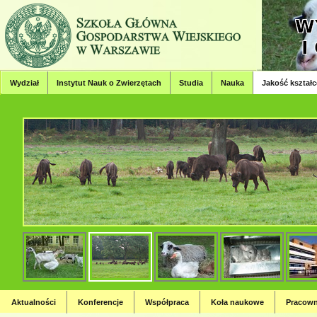
Wydział
Instytut Nauk o Zwierzętach
Studia
Nauka
Jakość kształc
Wydział Hodowli, Bioinżynierii
Strona Wydziału Hodowli, Bioinżynierii i Ochrony Zwierząt
Aktualności
Konferencje
Współpraca
Koła naukowe
Pracown