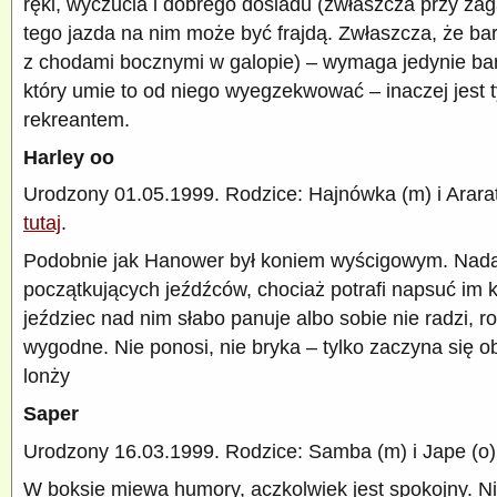
ręki, wyczucia i dobrego dosiadu (zwłaszcza przy zag
tego jazda na nim może być frajdą. Zwłaszcza, że ba
z chodami bocznymi w galopie) – wymaga jedynie ba
który umie to od niego wyegzekwować – inaczej jest t
rekreantem.
Harley oo
Urodzony 01.05.1999. Rodzice: Hajnówka (m) i Ararat
tutaj
.
Podobnie jak Hanower był koniem wyścigowym. Nadaj
początkujących jeźdźców, chociaż potrafi napsuć im kr
jeździec nad nim słabo panuje albo sobie nie radzi, rob
wygodne. Nie ponosi, nie bryka – tylko zaczyna się o
lonży
Saper
Urodzony 16.03.1999. Rodzice: Samba (m) i Jape (o)
W boksie miewa humory, aczkolwiek jest spokojny. N