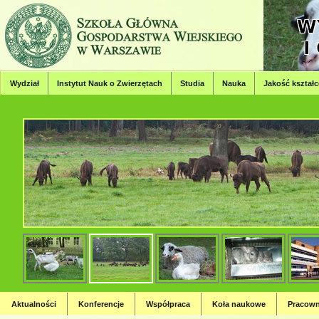
Wydział
Instytut Nauk o Zwierzętach
Studia
Nauka
Jakość kształc
Wydział Hodowli, Bioinżynierii
Strona Wydziału Hodowli, Bioinżynierii i Ochrony Zwierząt
Aktualności
Konferencje
Współpraca
Koła naukowe
Pracown