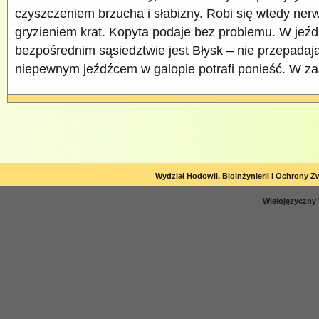
czyszczeniem brzucha i słabizny. Robi się wtedy nerw
gryzieniem krat. Kopyta podaje bez problemu. W jeźd
bezpośrednim sąsiedztwie jest Błysk – nie przepadaj
niepewnym jeźdźcem w galopie potrafi ponieść. W za
Wydział Hodowli, Bioinżynierii i Ochrony Z
Wielojęzyczny