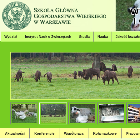
Wydział
Instytut Nauk o Zwierzętach
Studia
Nauka
Jakość kształc
Wydział Hodowli, Bioinżynierii
Strona Wydziału Hodowli, Bioinżynierii i Ochrony Zwierząt
Aktualności
Konferencje
Współpraca
Koła naukowe
Pracown