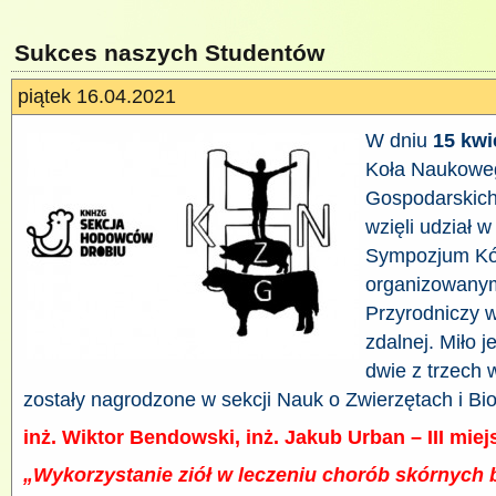
Sukces naszych Studentów
piątek 16.04.2021
W dniu
15 kwi
Koła Naukowe
Gospodarskic
wzięli udział
Sympozjum Kó
organizowanym
Przyrodniczy w
zdalnej. Miło 
dwie z trzech 
zostały nagrodzone w sekcji Nauk o Zwierzętach i Bi
inż. Wiktor Bendowski, inż. Jakub Urban – III miej
„Wykorzystanie ziół w leczeniu chorób skórnych 