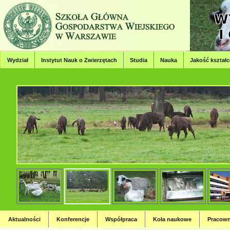
Wydział
Instytut Nauk o Zwierzętach
Studia
Nauka
Jakość kształc
Wydział Hodowli, Bioinżynierii
Strona Wydziału Hodowli, Bioinżynierii i Ochrony Zwierząt
Aktualności
Konferencje
Współpraca
Koła naukowe
Pracown