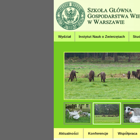
Wydział
Instytut Nauk o Zwierzętach
Stud
Wydział Hodowl
Strona Wydziału Hodowli, Bioinży
Aktualności
Konferencje
Współpraca