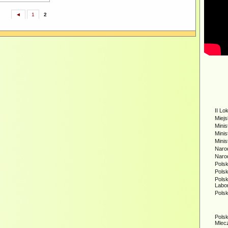
◄
1
2
II Lo
Miej
Minis
Minis
Mini
Naro
Naro
Polsk
Pols
Pols
Labo
Pols
Pols
Mlec