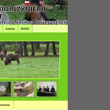
polski
English
(
angielski
)
Galeria
RODO
krutacja