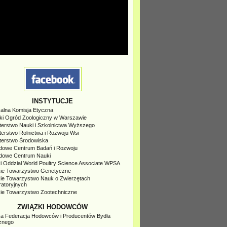
INSTYTUCJE
kalna Komisja Etyczna
ski Ogród Zoologiczny w Warszawie
terstwo Nauki i Szkolnictwa Wyższego
terstwo Rolnictwa i Rozwoju Wsi
sterstwo Środowiska
dowe Centrum Badań i Rozwoju
dowe Centrum Nauki
i Oddział World Poultry Science Associate WPSA
kie Towarzystwo Genetyczne
kie Towarzystwo Nauk o Zwierzętach
ratoryjnych
kie Towarzystwo Zootechniczne
ZWIĄZKI HODOWCÓW
ka Federacja Hodowców i Producentów Bydła
znego