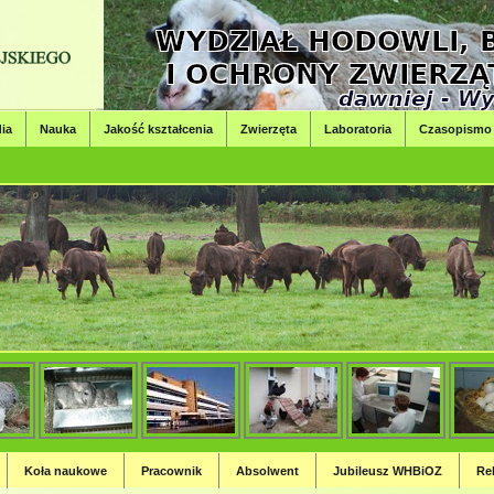
ia
Nauka
Jakość kształcenia
Zwierzęta
Laboratoria
Czasopismo
i, Bioinżynierii i Ochrony Zwierząt
nierii i Ochrony Zwierząt
Koła naukowe
Pracownik
Absolwent
Jubileusz WHBiOZ
Re