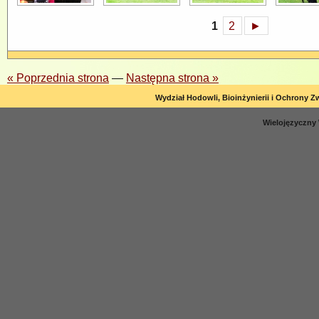
1
2
►
« Poprzednia strona
—
Następna strona »
Wydział Hodowli, Bioinżynierii i Ochrony Z
Wielojęzyczny