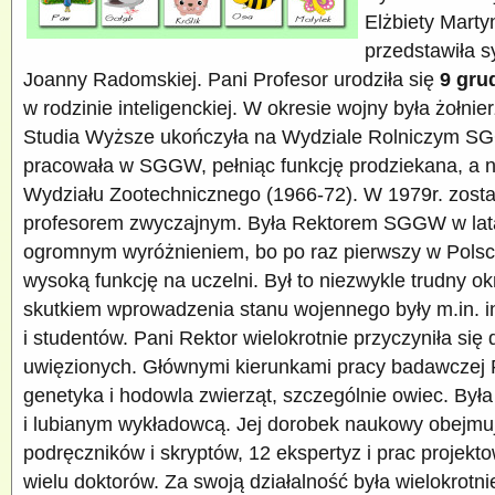
Elżbiety Marty
przedstawiła s
Joanny Radomskiej. Pani Profesor urodziła się
9 gru
w rodzinie inteligenckiej. W okresie wojny była żołnie
Studia Wyższe ukończyła na Wydziale Rolniczym S
pracowała w SGGW, pełniąc funkcję prodziekana, a 
Wydziału Zootechnicznego (1966-72). W 1979r. zost
profesorem zwyczajnym. Była Rektorem SGGW w lata
ogromnym wyróżnieniem, bo po raz pierwszy w Polsce 
wysoką funkcję na uczelni. Był to niezwykle trudny o
skutkiem wprowadzenia stanu wojennego były m.in. 
i studentów. Pani Rektor wielokrotnie przyczyniła się
uwięzionych. Głównymi kierunkami pracy badawczej P
genetyka i hodowla zwierząt, szczególnie owiec. By
i lubianym wykładowcą. Jej dorobek naukowy obejmuj
podręczników i skryptów, 12 ekspertyz i prac projek
wielu doktorów. Za swoją działalność była wielokrotn