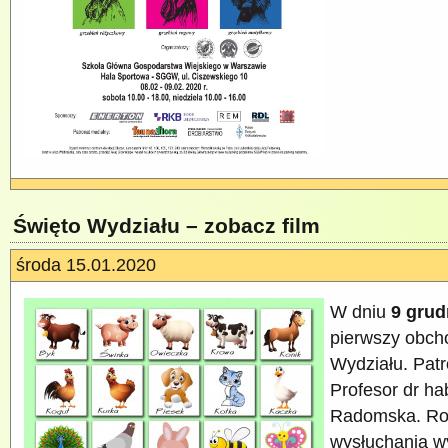
Święto Wydziału – zobacz film
środa 15.01.2020
W dniu
9 grud
pierwszy obch
Wydziału. Pat
Profesor dr ha
Radomska. Ro
wysłuchania w