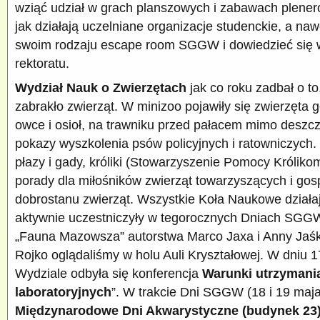
wziąć udział w grach planszowych i zabawach plener
jak działają uczelniane organizacje studenckie, a na
swoim rodzaju escape room SGGW i dowiedzieć się w
rektoratu.
Wydział Nauk o Zwierzętach
jak co roku zadbał o t
zabrakło zwierząt. W minizoo pojawiły się zwierzęta g
owce i osioł, na trawniku przed pałacem mimo deszc
pokazy wyszkolenia psów policyjnych i ratowniczych.
płazy i gady, króliki (Stowarzyszenie Pomocy Królikom)
porady dla miłośników zwierząt towarzyszących i gos
dobrostanu zwierząt. Wszystkie Koła Naukowe dział
aktywnie uczestniczyły w tegorocznych Dniach SGGW
„Fauna Mazowsza” autorstwa Marco Jaxa i Anny Jaśk
Rojko oglądaliśmy w holu Auli Kryształowej. W dniu 
Wydziale odbyła się konferencja
Warunki utrzymania
laboratoryjnych
”. W trakcie Dni SGGW (18 i 19 maja
Międzynarodowe Dni Akwarystyczne
(budynek 23