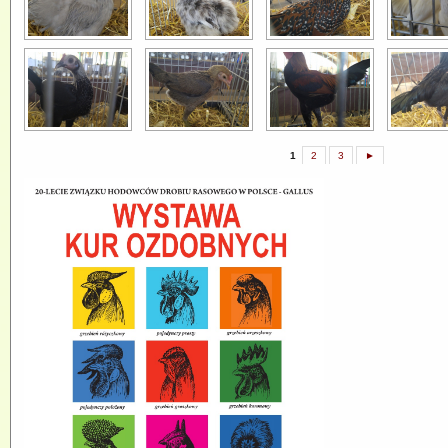
1
2
3
►