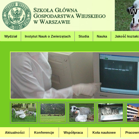
Wydział
Instytut Nauk o Zwierzętach
Studia
Nauka
Jakość kształc
Wydział Hodowli, Bioinżynierii
Strona Wydziału Hodowli, Bioinżynierii i Ochrony Zwierząt
Aktualności
Konferencje
Współpraca
Koła naukowe
Pracown