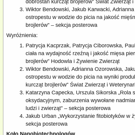
dobrostan kurcząt brojlerów” Świat Zwierząt i
Wiktor Bendowski, Jakub Karwacki, Adriann
ostropestu w wodzie do picia na jakość mięśn
brojlerów” – sekcja posterowa
Wyróżnienia:
Patrycja Kacprzak, Patrycja Ciborowska, Pa
ciała na wydajność rzeźną i jakość mięsa pie
brojlerów” Hodowla i Żywienie Zwierząt
Wiktor Bendowski, Adrianna Ozorowska, Jak
ostropestu w wodzie do picia na wyniki produ
kurcząt brojlerów” Świat Zwierząt i Weterynari
Katarzyna Capecka, Urszula Sikorska „Rola s
oksydacyjnym, zaburzenia wywołane nadmia
ludzi i zwierząt” – sekcja posterowa
Jakub Urban „Wykorzystanie fitobiotyków w ż
sekcja posterowa
Koło Nanobiotechnologów