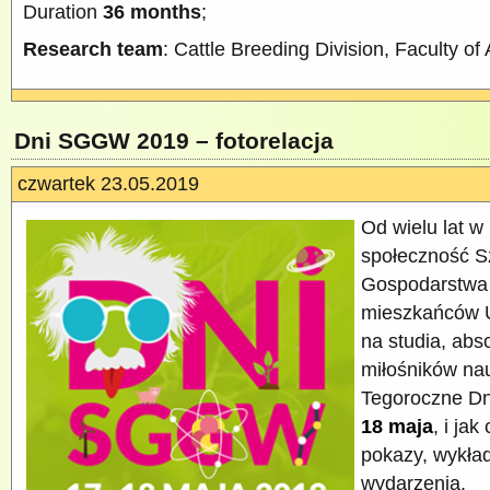
Duration
36 months
;
Research team
: Cattle Breeding Division, Faculty o
Dni SGGW 2019 – fotorelacja
czwartek 23.05.2019
Od wielu lat w
społeczność S
Gospodarstwa 
mieszkańców 
na studia, abs
miłośników nau
Tegoroczne D
18 maja
, i ja
pokazy, wykład
wydarzenia.