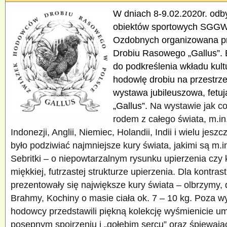
W dniach 8-9.02.2020r. odby
obiektów sportowych SGG
Ozdobnych organizowana p
Drobiu Rasowego „Gallus”. 
do podkreślenia wkładu kult
hodowlę drobiu na przestrze
wystawa jubileuszowa, fetuj
„Gallus”.
Na wystawie jak c
rodem z całego świata, m.in.
Indonezji, Anglii, Niemiec, Holandii, Indii i wielu jes
było podziwiać najmniejsze kury świata, jakimi są m.
Sebritki – o niepowtarzalnym rysunku upierzenia czy
miękkiej, futrzastej strukturze upierzenia. Dla kontra
prezentowały się największe kury świata – olbrzymy, 
Brahmy, Kochiny o masie ciała ok. 7 – 10 kg. Poza 
hodowcy przedstawili piękną kolekcję wyśmienicie u
posępnym spojrzeniu i „gołębim sercu” oraz śpiewają