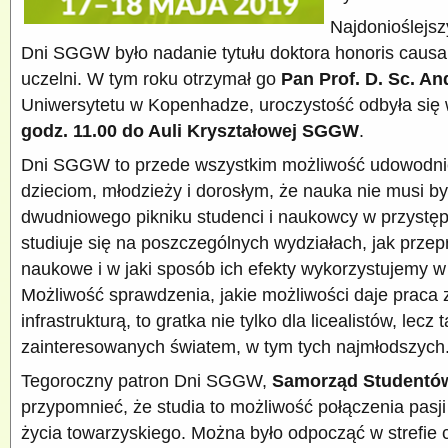
Najdonioślej
Dni SGGW było nadanie tytułu doktora honoris caus
uczelni. W tym roku otrzymał go
Pan Prof. D. Sc. A
Uniwersytetu w Kopenhadze, uroczystość odbyła się
godz. 11.00 do Auli Kryształowej SGGW
.
Dni SGGW to przede wszystkim możliwość udowodnie
dzieciom, młodzieży i dorosłym, że nauka nie musi 
dwudniowego pikniku studenci i naukowcy w przystęp
studiuje się na poszczególnych wydziałach, jak prze
naukowe i w jaki sposób ich efekty wykorzystujemy w
Możliwość sprawdzenia, jakie możliwości daje praca 
infrastrukturą, to gratka nie tylko dla licealistów, lec
zainteresowanych światem, w tym tych najmłodszych
Tegoroczny patron Dni SGGW,
Samorząd Studentó
przypomnieć, że studia to możliwość połączenia pasji
życia towarzyskiego. Można było odpocząć w strefie c